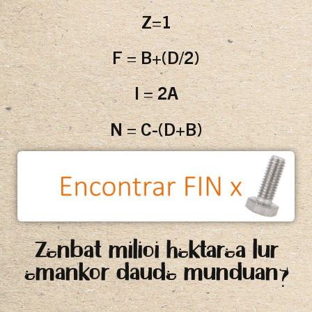
Z=1
F = B+(D/2)
I = 2A
N = C-(D+B)
Zenbat milioi hektarea lur
emankor daude munduan?