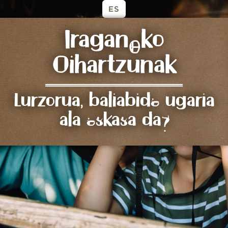
ES
Iraganeko
Oihartzunak
Lurzorua, baliabide ugaria
ala eskasa da?