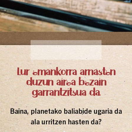
Lur emankorra arnasten
duzun airea bezain
garrantzitsua da.
Baina, planetako baliabide ugaria da
ala urritzen hasten da?