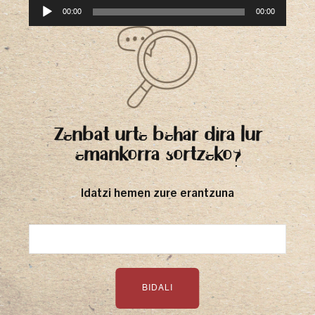
Audio
00:00
00:00
Player
Zenbat urte behar dira lur
emankorra sortzeko?
Idatzi hemen zure erantzuna