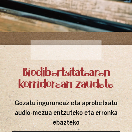
Biodibertsitatearen
korridorean zaudete.
Gozatu inguruneaz eta aprobetxatu
audio-mezua entzuteko eta erronka
ebazteko