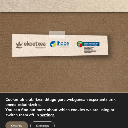
Cookie-ak erabiltzen ditugu gure webgunean esperientziarik
onena eskaintzeko.
You can find out more about which cookies we are using or
switch them off in
settings
.
ES
EUS
Onartu
Settings