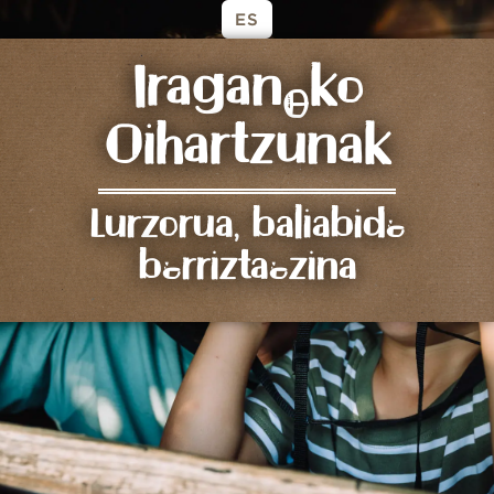
ES
Iraganeko
Oihartzunak
Lurzorua, baliabide
berriztaezina