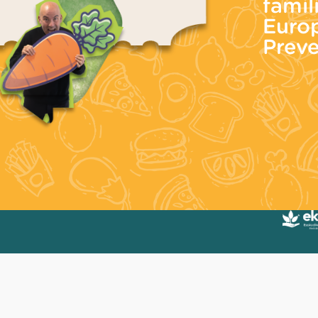
famil
Europ
Prev