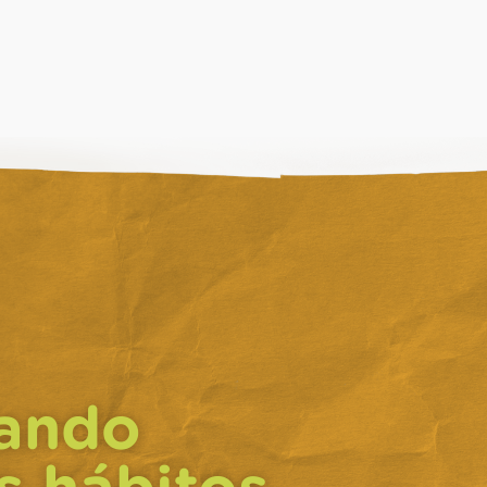
ando
s hábitos