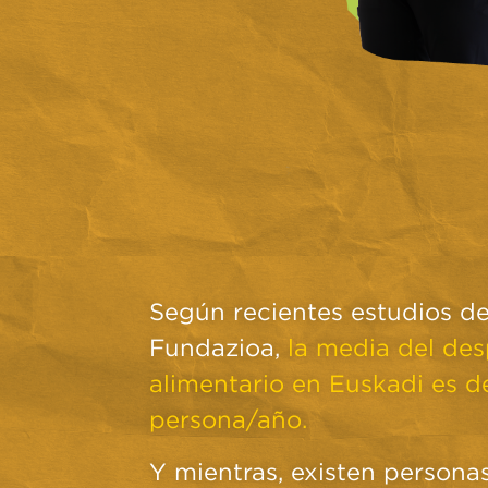
Según recientes estudios de
Fundazioa,
la media del des
alimentario en Euskadi es de
persona/año.
Y mientras, existen personas