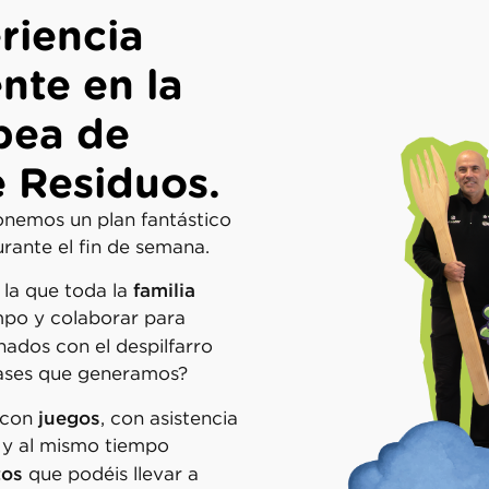
riencia
ente en la
pea de
 Residuos.
nemos un plan fantástico
durante el fin de semana.
familia
 la que toda la
mpo y colaborar para
nados con el despilfarro
vases que generamos?
juegos
a con
, con asistencia
 y al mismo tiempo
tos
que podéis llevar a